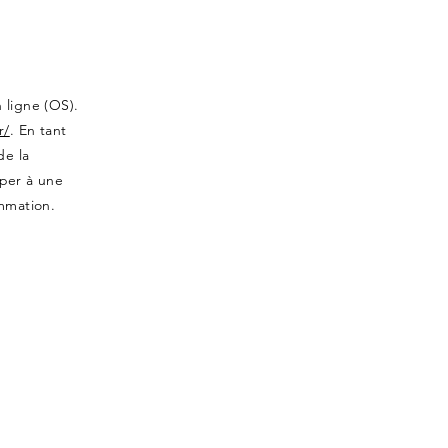
 ligne (OS).
r/
. En tant
de la
per à une
mmation.