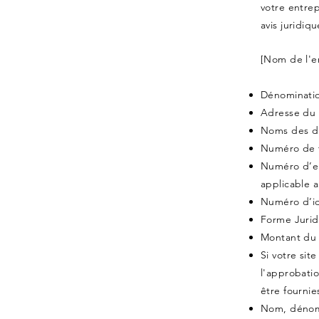
votre entre
avis juridi
[Nom de l'e
Dénomination
Adresse du s
Noms des di
Numéro de t
Numéro d’en
applicable a 
Numéro d’ide
Forme Jurid
Montant du C
Si votre sit
l'approbatio
être fournies. 
Nom, dénomi