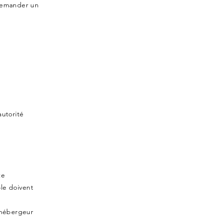
demander un
utorité
te
ôle doivent
'hébergeur