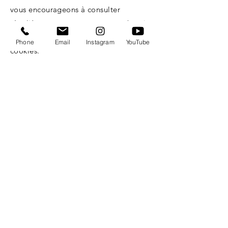
vous encourageons à consulter
régulièrement cette page pour obtenir
les dernières informations sur les
Phone
Email
Instagram
YouTube
cookies.
Photo Studio & Casting
HK Talents Model Agency
Unit 2040, 20/F
Vita Tower Block A,
29 Wong Chuk Hang Road, Southern District,
Hong Kong